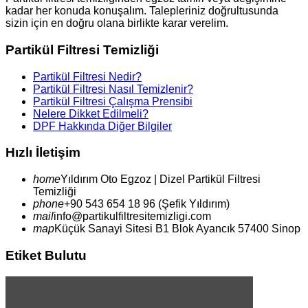
kadar her konuda konuşalım. Talepleriniz doğrultusunda
sizin için en doğru olana birlikte karar verelim.
Partikül Filtresi Temizliği
Partikül Filtresi Nedir?
Partikül Filtresi Nasıl Temizlenir?
Partikül Filtresi Çalışma Prensibi
Nelere Dikket Edilmeli?
DPF Hakkında Diğer Bilgiler
Hızlı İletişim
home
Yıldırım
Oto Egzoz | Dizel Partikül Filtresi
Temizliği
phone
+90 543 654 18 96 (Şefik Yıldırım)
mail
info@partikulfiltresitemizligi.com
map
Küçük Sanayi Sitesi B1 Blok Ayancık 57400 Sinop
Etiket Bulutu