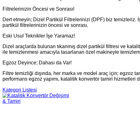
Filtrelerinizin Öncesi ve Sonrası!
Dert etmeyin; Dizel Partikül Filtrelerinizi (DPF) biz temizleriz.
partikül filtrelerinizin öncesi ve sonrası.
Eski Usul Teknikler İşe Yaramaz!
Dizel araçlarda bulunan tıkanmış dizel partikül filtresi ve katali
ile temizlenmesi amacıyla tasarlanan özel makineyle temizleme
Egzoz Deyince; Dahası da Var!
Filtre temizliği dışında, her marka ve model araç için; egzoz ta
performans egzoz yapımı, katalitik konvertör tamiri hizmetleri 
© Free
Joomla! 3 Modules
- by
VinaGecko.com
Kategori Listesi