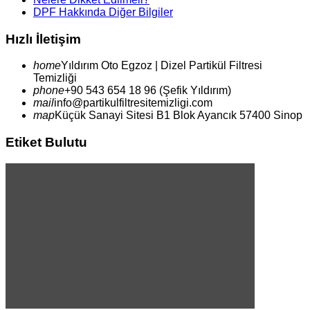
DPF Hakkında Diğer Bilgiler
Hızlı İletişim
home
Yıldırım
Oto Egzoz | Dizel Partikül Filtresi
Temizliği
phone
+90 543 654 18 96 (Şefik Yıldırım)
mail
info@partikulfiltresitemizligi.com
map
Küçük Sanayi Sitesi B1 Blok Ayancık 57400 Sinop
Etiket Bulutu