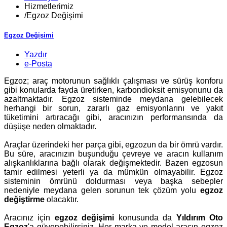
Hizmetlerimiz
/
Egzoz Değişimi
Egzoz Değişimi
Yazdır
e-Posta
Egzoz; araç motorunun sağlıklı çalışması ve sürüş konforu
gibi konularda fayda üretirken, karbondioksit emisyonunu da
azaltmaktadır. Egzoz sisteminde meydana gelebilecek
herhangi bir sorun, zararlı gaz emisyonlarını ve yakıt
tüketimini artıracağı gibi, aracınızın performansında da
düşüşe neden olmaktadır.
Araçlar üzerindeki her parça gibi, egzozun da bir ömrü vardır.
Bu süre, aracınızın buşunduğu çevreye ve aracın kullanım
alışkanlıklarına bağlı olarak değişmektedir. Bazen egzosun
tamir edilmesi yeterli ya da mümkün olmayabilir. Egzoz
sisteminin ömrünü doldurması veya başka sebepler
nedeniyle meydana gelen sorunun tek çözüm yolu
egzoz
değiştirme
olacaktır.
Aracınız için
egzoz değişimi
konusunda da
Yıldırım Oto
Egzoz
'a güvenebilirsiniz. Her marka ve model aracın egzoz