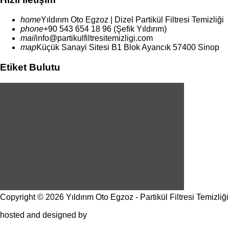
home
Yıldırım
Oto Egzoz | Dizel Partikül Filtresi Temizliği
phone
+90 543 654 18 96 (Şefik Yıldırım)
mail
info@partikulfiltresitemizligi.com
map
Küçük Sanayi Sitesi B1 Blok Ayancık 57400 Sinop
Etiket Bulutu
© Free
Joomla! 3 Modules
- by
VinaGecko.com
Copyright © 2026 Yıldırım Oto Egzoz - Partikül Filtresi Temizliği
Joomla! 3 Templates
hosted and designed by