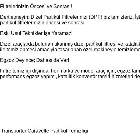
Filtrelerinizin Öncesi ve Sonrası!
Dert etmeyin; Dizel Partikül Filtrelerinizi (DPF) biz temizleriz. 
partikül filtrelerinizin öncesi ve sonrası.
Eski Usul Teknikler İşe Yaramaz!
Dizel araçlarda bulunan tıkanmış dizel partikül filtresi ve kataliti
ile temizlenmesi amacıyla tasarlanan özel makineyle temizleme 
Egzoz Deyince; Dahası da Var!
Filtre temizliği dışında, her marka ve model araç için; egzoz tam
performans egzoz yapımı, katalitik konvertör tamiri hizmetleri d
© Free
Joomla! 3 Modules
- by
VinaGecko.com
Transporter Caravelle Partikül Temizliği