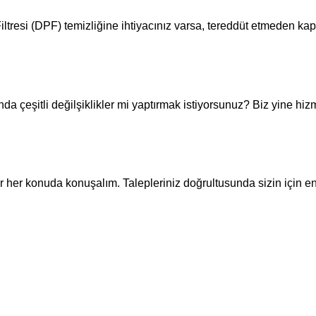
Filtresi (DPF) temizliğine ihtiyacınız varsa, tereddüt etmeden kapı
 çeşitli değilşiklikler mi yaptırmak istiyorsunuz? Biz yine hiz
ar her konuda konuşalım. Talepleriniz doğrultusunda sizin için en