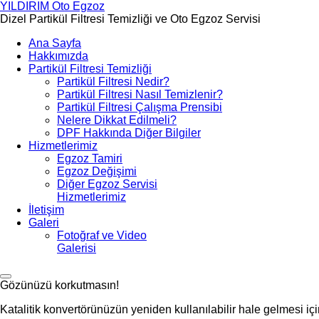
YILDIRIM
Oto Egzoz
Dizel Partikül Filtresi Temizliği ve Oto Egzoz Servisi
Ana Sayfa
Hakkımızda
Partikül Filtresi Temizliği
Partikül Filtresi Nedir?
Partikül Filtresi Nasıl Temizlenir?
Partikül Filtresi Çalışma Prensibi
Nelere Dikkat Edilmeli?
DPF Hakkında Diğer Bilgiler
Hizmetlerimiz
Egzoz Tamiri
Egzoz Değişimi
Diğer Egzoz Servisi
Hizmetlerimiz
İletişim
Galeri
Fotoğraf ve Video
Galerisi
Gözünüzü korkutmasın!
Katalitik konvertörünüzün yeniden kullanılabilir hale gelmesi için